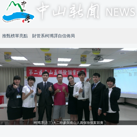
推甄榜單亮點 財管系柯博譯自信佈局
柯博譯(左三)大二時參與南山人壽保險個案競賽