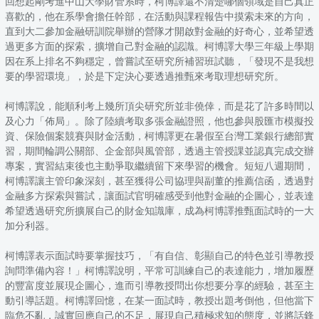
回想起剛考進中山大學財管系時，柯博譯還不清楚哪個領域是自己真正
喜歡的，他在系學會擔任幹部，在活動與課程報告中摸索未來的方向，
直到大二參加金融研訓院舉辦的營隊才開啟對金融的好奇心，並希望透
過更多方面的探索，擴增自己對金融的認識。柯博譯大學三年級上學期
因在系上排名不夠穩定，曾嘗試至研究所補習班試聽，「發現不是我想
要的學習環境」，於是下定決心要透過推甄來考取理想研究所。
柯博譯說，能順利考上幾所頂尖研究所並非僥倖，而是花了許多時間以
及心力「佈局」。除了陸續考取多張金融證照，他也參與股匯市模擬投
資、保險個案競賽與財金活動，柯博譯更在暑假至台灣工業銀行總部實
習，期間輪調公關部、企金部與風管部，透過主管授課並認真完成交辦
專案，實習結束後也主動爭取繼續留下來學習的機會。短短八週期間，
柯博譯讓主管印象深刻，甚至獲得公司協理與副董的推薦信函，透過對
金融多方探索與嘗試，讓面試官明確感受到他對金融的企圖心，並表達
希望透過研究所擴展自己的財金知識庫，成為柯博譯推甄面試時的一大
加分利器。
柯博譯表示面試時要掌握技巧，「有自信、彰顯自己的特色並引導教授
詢問準備內容！」柯博譯說明，平常可訓練自己的表達能力，增加履歷
的豐富度並展現企圖心，進而引導教授問出你想要分享的經驗，甚至主
動引導話題。柯博譯回憶，在某一面試時，教授出題考倒他，但他當下
臨危不亂，誠實回應自己的不足，展現自己積極求知的態度，並將話鋒