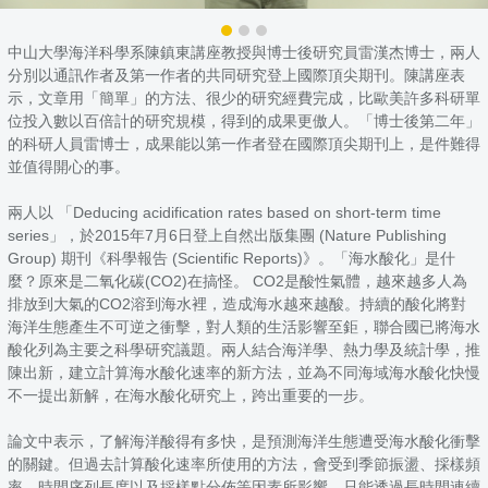
中山大學海洋科學系陳鎮東講座教授與博士後研究員雷漢杰博士，兩人
分別以通訊作者及第一作者的共同研究登上國際頂尖期刊。陳講座表
示，文章用「簡單」的方法、很少的研究經費完成，比歐美許多科研單
位投入數以百倍計的研究規模，得到的成果更傲人。「博士後第二年」
的科研人員雷博士，成果能以第一作者登在國際頂尖期刊上，是件難得
並值得開心的事。
兩人以 「Deducing acidification rates based on short-term time
series」，於2015年7月6日登上自然出版集團 (Nature Publishing
Group) 期刊《科學報告 (Scientific Reports)》。「海水酸化」是什
麼？原來是二氧化碳(CO2)在搞怪。 CO2是酸性氣體，越來越多人為
排放到大氣的CO2溶到海水裡，造成海水越來越酸。持續的酸化將對
海洋生態產生不可逆之衝擊，對人類的生活影響至鉅，聯合國已將海水
酸化列為主要之科學研究議題。兩人結合海洋學、熱力學及統計學，推
陳出新，建立計算海水酸化速率的新方法，並為不同海域海水酸化快慢
不一提出新解，在海水酸化研究上，跨出重要的一步。
論文中表示，了解海洋酸得有多快，是預測海洋生態遭受海水酸化衝擊
的關鍵。但過去計算酸化速率所使用的方法，會受到季節振盪、採樣頻
率、時間序列長度以及採樣點分佈等因素所影響。只能透過長時間連續