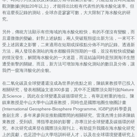
觀測數據(例如20年以上)，才能得出比較有代表性的海水酸化速率。但
有這麼長記錄的測站，全球亦是寥寥可數，大大限制了海水酸化的研
究。
另外，傳統方法顯示有些海域的海水酸化較快，有的不僅沒有變酸，而
且還微微的變鹼。針對上述缺點，兩人突破瓶頸提出新方法，一來可不
受上述因素之影響，二來適用在短期或採樣點分佈不均的記錄。透過新
方法，兩人發現各測站的海水都酸得與預期的一樣，並沒有較快或變鹼
的情況發生，解開海水酸化的一大迷題，而這結論同時是預測海洋生態
遭受衝擊的關鍵。而且，新方法可增加海水酸化測站的數目及分佈，讓
我們一窺海洋酸化的全貌。
在二氧化碳及全球變遷還沒成為世界的焦點之前，陳鎮東教授早已投入
相關研究，發表相關論文達300多篇，其中不乏國際頂尖期刊如Nature
及Science， 因此在全球變遷及碳循環研究上，有舉足輕重的地位。陳
鎮東教授是中山大學中山講座教授，同時也是國際地圈生物圈計畫
(International Geosphere-Biosphere Programme, IGBP)的科學委員
會副主席，多年來參與並推動國際間的相關研究。雷漢杰博士師承陳鎮
東教授，受到碩、博指導老師的影響，亦專注於全球變遷及碳循環的研
究。本次研究成果登在國際頂尖期刊上，有助提升我國在海水酸化研究
上的貢獻，也足證中山大學培訓科研人才，以及在全球環境變遷研究上