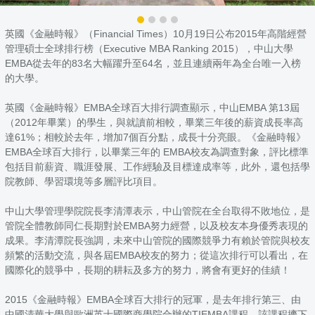
英國《金融時報》（Financial Times）10月19日公布2015年高階經營
管理碩士全球排行榜（Executive MBA Ranking 2015），中山大學
EMBA從去年的83名大幅躍升至64名，並且連續兩年為全台唯一入榜
的大學。
英國《金融時報》EMBA全球百大排行調查顯示，中山EMBA 第13屆
（2012年畢業）的學生，與就讀前相較，畢業三年後的薪資成長率高
達61%；相較於去年，增加7個百分點，成長十分亮眼。《金融時報》
EMBA全球百大排行，以畢業三年的 EMBA校友為調查對象，評比標準
包括目前薪資、職涯發展、工作經驗及目標達成率等，此外，還包括學
院教師、學習環境等多層評比項目。
中山大學管理學院院長李清潭表示，中山管院在全台取得不敗地位，是
管院全體教師同仁長期對於EMBA努力經營，以及校友本身優秀表現的
成果。李清潭院長強調，未來中山管院的國際競爭力有賴於管院與校友
頻繁的活動交流，與各屆EMBA校友的努力；從這次排行可以看出，在
國際化的競爭中，長期的耕耘及多方的努力，將會有更好的佳績！
2015《金融時報》EMBA全球百大排行的冠軍，是去年排行第三、由
中國清華大學與歐洲英士國際商學院合辦的TIEMBA課程，該課程擠下