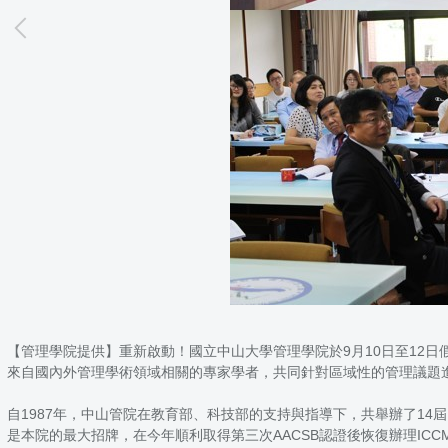
【管理學院提供】重新啟動！國立中山大學管理學院於9月10日至12日假圖資11樓國際會
來自國內外管理學術領域相關的專家學者，共同針對區域性的管理議題
自1987年，中山管院在教育部、科技部的支持與指導下，共舉辦了14
是本院的最大招牌，在今年順利取得第三次AACSB認證後恢復辦理ICC