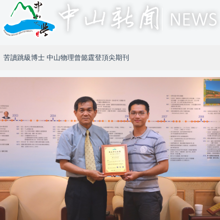
苦讀跳級博士 中山物理曾懿霆登頂尖期刊