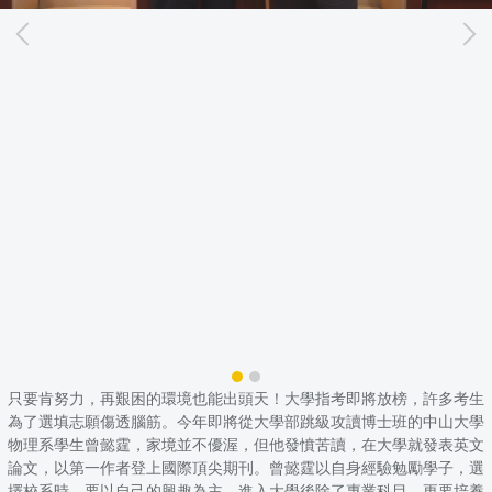
只要肯努力，再艱困的環境也能出頭天！大學指考即將放榜，許多考生
為了選填志願傷透腦筋。今年即將從大學部跳級攻讀博士班的中山大學
物理系學生曾懿霆，家境並不優渥，但他發憤苦讀，在大學就發表英文
論文，以第一作者登上國際頂尖期刊。曾懿霆以自身經驗勉勵學子，選
擇校系時，要以自己的興趣為主，進入大學後除了專業科目，更要培養