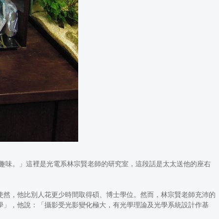
的趣味。」這裡是光電系林宗賢老師的研究室，這段話是太太送他的座右
使然，他比別人花更少時間取得碩、博士學位。然而，林宗賢老師充沛的
學」，他說：「攝影受光影變化極大，有光學理論及光學系統設計作基
。