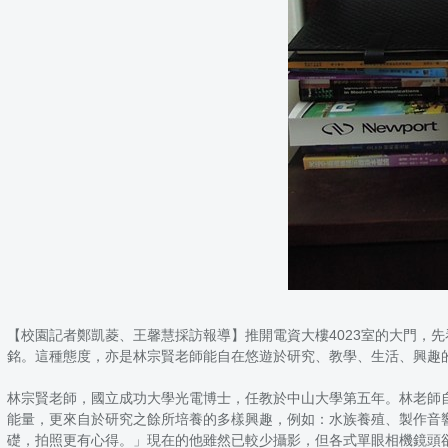
【校園記者鄭凱菱、王馨慧採訪報導】推開電資大樓4023室的大門，
銘。這種態度，亦是林宗賢老師能自在悠遊於研究、教學、生活、興趣
林宗賢老師，國立成功大學光電博士，任教於中山大學第五年。林老師
能量，更來自於研究之餘所培養的多樣興趣，例如：水族養殖、製作音
礎，拍照更有心得。」現在的他雖然已較少攝影，但各式單眼相機鏡頭