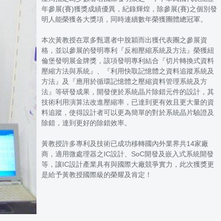
年參展(賽)獲獎成績優異，紀錄輝煌，除參展(賽)之個別發
明人能榮獲各大獎項，同時連續數年榮獲團體總冠軍。
本次黃教授在眾多甄選者中脫穎而出獲代表團之參展資
格，並以參展的發明專利『反相壓縮系統及方法』榮獲紐
倫堡發明展金牌獎，該項發明專利結合『切片轉換式資料
壓縮方法與系統』、『利用快取記憶體之資料追蹤系統及
方法』及『應用於循環記憶體之壓縮資料管理系統及方
法』等研發成果，開發便於系統晶片除錯元件的設計，其
技術利用演算法改進壓縮率，已達到更有效且更大量的資
料追蹤，使得設計者可以更為簡單的對於系統晶片驗證及
除錯，達到更好的除錯效率。
黃教授許多專利及技術已成功移轉國內外業界共14家廠
商，適用微處理器之IC設計、SoC開發及嵌入式系統開發
等，讓IC設計產業具有與國際大廠競爭實力，此次獲獎更
是給予黃教授國際級的榮耀及肯定！