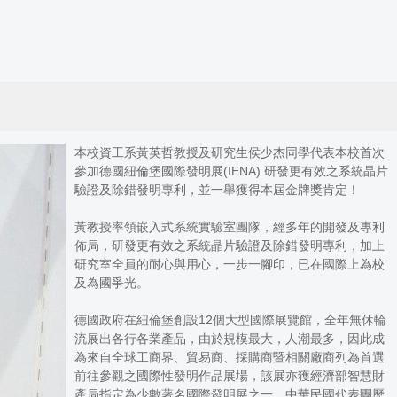
本校資工系黃英哲教授及研究生侯少杰同學代表本校首次
參加德國紐倫堡國際發明展(IENA) 研發更有效之系統晶片
驗證及除錯發明專利，並一舉獲得本屆金牌獎肯定！
黃教授率領嵌入式系統實驗室團隊，經多年的開發及專利
佈局，研發更有效之系統晶片驗證及除錯發明專利，加上
研究室全員的耐心與用心，一步一腳印，已在國際上為校
及為國爭光。
德國政府在紐倫堡創設12個大型國際展覽館，全年無休輪
流展出各行各業產品，由於規模最大，人潮最多，因此成
為來自全球工商界、貿易商、採購商暨相關廠商列為首選
前往參觀之國際性發明作品展場，該展亦獲經濟部智慧財
產局指定為少數著名國際發明展之一，中華民國代表團歷