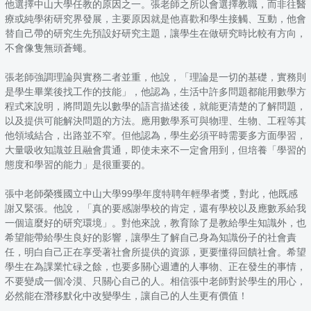
他選擇中山大學任教的原因之一。張老師之所以會選擇教職，而非往醫
療或純學術研究界發展，主要原因就是他喜歡和學生接觸、互動，他會
替自己帶的研究生先預設好研究主題，讓學生在做研究時比較有方向，
不會像隻無頭蒼蠅。
張老師強調理論與實務二者並重，他說，「理論是一切的基礎，實務則
是學生畢業後找工作的技能」，他認為，生活中許多問題都能用數學方
程式來說明，將問題先以數學的語言描述後，就能更清楚的了解問題，
以及提供可能解決問題的方法。應用數學系可與物理、生物、工程等其
他領域結合，出路並不窄。但他認為，學生必須平時需要多方面學習，
大量吸收知識並且融會貫通，即使未來不一定會用到，但培養「學習的
態度和學習的能力」是很重要的。
張中老師榮獲國立中山大學99學年度特聘年輕學者獎，對此，他既感
謝又緊張。他說，「真的要感謝學校的肯定，還有學校以及應數系給我
一個這麼好的研究環境」。對他來說，教育除了是教給學生知識外，也
希望能帶給學生良好的影響，讓學生了解自己身為知識份子的社會責
任，明白自己正在享受著社會所提供的資源，更要懂得回饋社會。希望
學生在為課業忙碌之餘，也要多關心週遭的人事物、正在發生的事情，
不要變成一個冷漠、只關心自己的人。相信張中老師對於學生的用心，
必然能在潛移默化中改變學生，讓自己的人生更有價值！