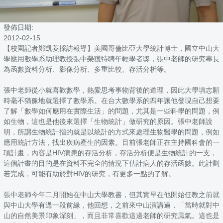
發佈日期:
2012-02-15
【校園記者鄭凱菱採訪報導】美國哥倫比亞大學統計博士，國立中山大
學應用數學系助理教授張中榮獲特聘年輕學者獎，張中老師的研究專長
為函數資料分析、影像分析、多重比較、存活分析等。
張中老師從小就喜歡數學，熱愛思考事物背後的道理，因此大學填志願
時毫不猶豫地就選擇了數學系。在台大數學系的四年讓他發現自己想要
了解「數學如何應用在實際生活」的問題，尤其是一些科學的問題，例
如生物，這也是他後來選擇「生物統計」做研究的原因。張中老師說
明，所謂生物統計指的就是以統計的方式來處理生物醫學的問題，例如
應用統計方法，找出疾病產生的因素。目前張老師正在主持國科會的一
項計畫，內容是HIV病患的存活分析，存活分析便是生物統計的一支，
這個計畫的目的是在資料不完全的情況下估計病人的存活函數。此計劃
若完成，可能有助於對HIV的研究，有更多一點的了解。
張中老師今年二月開始在中山大學教書，但其實早在他開始任教之前就
與中山大學有過一段前緣，他回想，之前來中山演講過，「當時就對中
山的自然美景印象深刻」，而且非常喜歡這邊老師的研究風氣。這也是