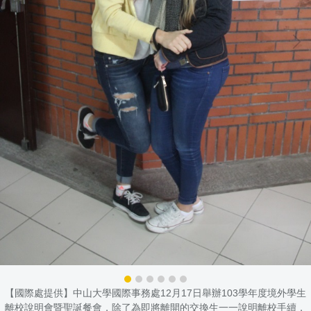
【國際處提供】中山大學國際事務處12月17日舉辦103學年度境外學生
離校說明會暨聖誕餐會，除了為即將離開的交換生一一說明離校手續，