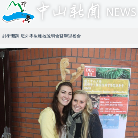
封街開趴 境外學生離校說明會暨聖誕餐會