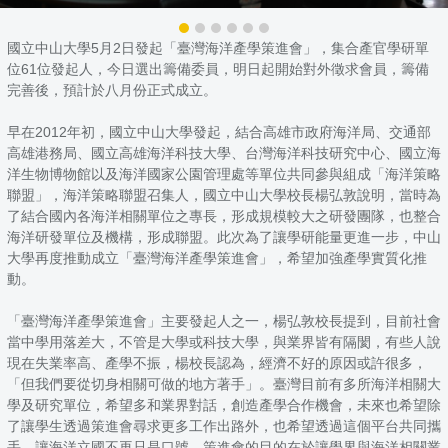
國立中山大學5月2日發起「臺灣海洋產學策進會」，集合產官學研單
位61位發起人，今日選出籌備委員，明日起開始對外徵求會員，籌備
完善後，預計於八月份正式成立。
早在2012年初，國立中山大學發起，結合高雄市政府海洋局、交通部
高雄港務局、國立高雄海洋科技大學、台灣海洋科技研究中心、國立海
洋生物博物館以及海洋國家公園管理處等單位共同參與組成「海洋策略
聯盟」，海洋策略聯盟召集人，國立中山大學校長楊弘敦說明，當時為
了結合國內各海洋相關單位之專長，形成規模較大之研發團隊，也整合
海洋研發單位及機構，形成聯盟。此次為了讓學研能量更進一步，中山
大學再度推動成立「臺灣海洋產學策進會」，希望加強產學實質化推
動。
「臺灣海洋產學策進會」主要發起人之一，楊弘敦校長提到，目前社會
當中學用落差大，不管是大學或科技大學，與業界皆有隔閡，有些人說
現在失業率高、產學不振，楊校長認為，經濟不好的原因或許很多，
「但我們要從切身相關可做的地方著手」。臺灣目前有多所海洋相關大
學及研究單位，希望多和業界對話，創造產學合作機會，未來也希望除
了讓學生透過策進會尋求更多工作出路外，也希望透過這個平台共同攜
手，讓海洋立國不再只是口號。策進會的目的在於讓學界與海洋相關業