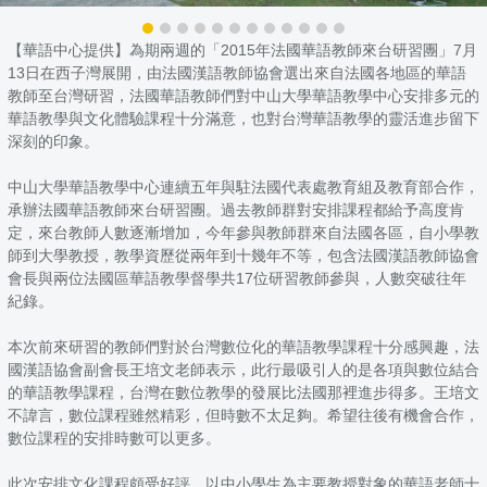
【華語中心提供】為期兩週的「2015年法國華語教師來台研習團」7月
13日在西子灣展開，由法國漢語教師協會選出來自法國各地區的華語
教師至台灣研習，法國華語教師們對中山大學華語教學中心安排多元的
華語教學與文化體驗課程十分滿意，也對台灣華語教學的靈活進步留下
深刻的印象。
中山大學華語教學中心連續五年與駐法國代表處教育組及教育部合作，
承辦法國華語教師來台研習團。過去教師群對安排課程都給予高度肯
定，來台教師人數逐漸增加，今年參與教師群來自法國各區，自小學教
師到大學教授，教學資歷從兩年到十幾年不等，包含法國漢語教師協會
會長與兩位法國區華語教學督學共17位研習教師參與，人數突破往年
紀錄。
本次前來研習的教師們對於台灣數位化的華語教學課程十分感興趣，法
國漢語協會副會長王培文老師表示，此行最吸引人的是各項與數位結合
的華語教學課程，台灣在數位教學的發展比法國那裡進步得多。王培文
不諱言，數位課程雖然精彩，但時數不太足夠。希望往後有機會合作，
數位課程的安排時數可以更多。
此次安排文化課程頗受好評，以中小學生為主要教授對象的華語老師十